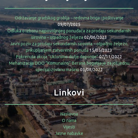
Održavanje gradskog groblja – redovna briga i poštovanje
09/07/2025
Odluka o izboru najpovoljnijeg ponuđača za prodaju sekundarnih
sirovina – otpadnog željeza
02/06/2023
Javni poziv za prodaju sekundarnih sirovina – otpadno željezo,
prikupljanjem zatvorenih ponuda
15/05/2023
Pokrenuta akcija “Uklonimo divlje deponije”
07/11/2022
Mehanizacija DOO “Komunalno” Berane bogatija je za još jednu
specijalizovanu mašinu
03/08/2022
Linkovi
Naslovna
O nama
Vijesti
Javne nabavke