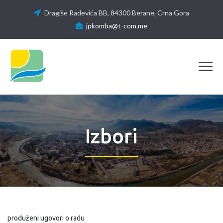
Dragiše Radevića BB, 84300 Berane, Crna Gora
jpkomba@t-com.me
Tog
Izbori
produženi ugovori o radu