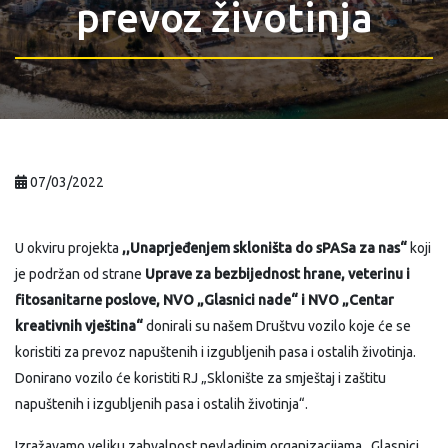
prevoz životinja
07/03/2022
U okviru projekta
,,Unaprjeđenjem skloništa do sPASa za nas“
koji
je podržan od strane
Uprave za bezbijednost hrane, veterinu i
fitosanitarne poslove, NVO „Glasnici nade“ i NVO „Centar
kreativnih vještina“
donirali su našem Društvu vozilo koje će se
koristiti za prevoz napuštenih i izgubljenih pasa i ostalih životinja.
Donirano vozilo će koristiti RJ „Sklonište za smještaj i zaštitu
napuštenih i izgubljenih pasa i ostalih životinja“.
Izražavamo veliku zahvalnost nevladinim organizacijama „Glasnici