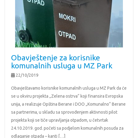
Obavještenje za korisnike
komunalnih usluga u MZ Park
22/10/2019
Obavještavamo korisnike komunalnih usluga u MZ Park da će
se u okviru projekta „Zelena ostrva“ koji finansira Evropska
unija, a realizuje Opština Berane i DOO „Komunalno“ Berane
sa partnerima, u skladu sa sprovođenjem aktivnosti pilot
projekta koji se tiče upravljanja otpadom, u četvrtak
24.10.2019. god. početi sa podjelom komunalnih posuda za
odlaganje otpada – kanti […]