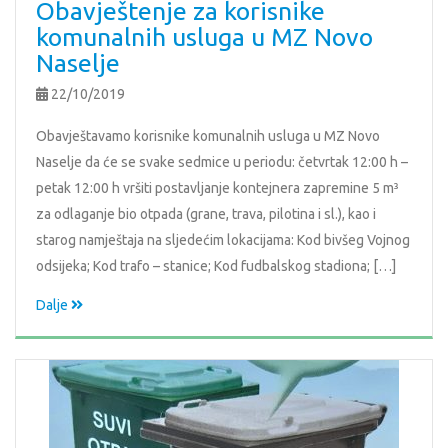
Obavještenje za korisnike
komunalnih usluga u MZ Novo
Naselje
22/10/2019
Obavještavamo korisnike komunalnih usluga u MZ Novo
Naselje da će se svake sedmice u periodu: četvrtak 12:00 h –
petak 12:00 h vršiti postavljanje kontejnera zapremine 5 m³
za odlaganje bio otpada (grane, trava, pilotina i sl.), kao i
starog namještaja na sljedećim lokacijama: Kod bivšeg Vojnog
odsijeka; Kod trafo – stanice; Kod fudbalskog stadiona; […]
Dalje