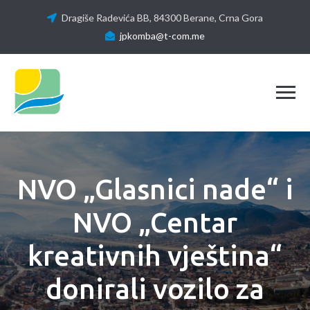
Dragiše Radevića BB, 84300 Berane, Crna Gora
jpkomba@t-com.me
Tog
NVO „Glasnici nade“ i
NVO „Centar
kreativnih vještina“
donirali vozilo za