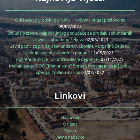
Održavanje gradskog groblja – redovna briga i poštovanje
09/07/2025
Odluka o izboru najpovoljnijeg ponuđača za prodaju sekundarnih
sirovina – otpadnog željeza
02/06/2023
Javni poziv za prodaju sekundarnih sirovina – otpadno željezo,
prikupljanjem zatvorenih ponuda
15/05/2023
Pokrenuta akcija “Uklonimo divlje deponije”
07/11/2022
Mehanizacija DOO “Komunalno” Berane bogatija je za još jednu
specijalizovanu mašinu
03/08/2022
Linkovi
Naslovna
O nama
Vijesti
Javne nabavke