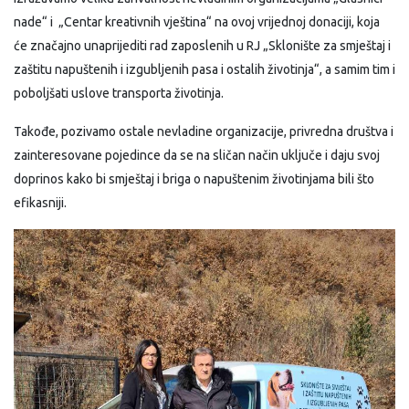
nade“ i „Centar kreativnih vještina“ na ovoj vrijednoj donaciji, koja
će značajno unaprijediti rad zaposlenih u RJ „Sklonište za smještaj i
zaštitu napuštenih i izgubljenih pasa i ostalih životinja“, a samim tim i
poboljšati uslove transporta životinja.
Takođe, pozivamo ostale nevladine organizacije, privredna društva i
zainteresovane pojedince da se na sličan način uključe i daju svoj
doprinos kako bi smještaj i briga o napuštenim životinjama bili što
efikasniji.